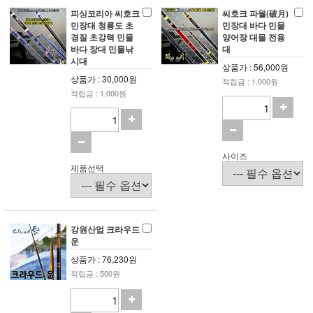
피싱코리아 씨호크
씨호크 파월(破月)
민장대 청룡도 초
민장대 바다 민물
경질 초강력 민물
양어장 대물 전용
바다 장대 민물낚
대
시대
상품가 : 56,000원
상품가 : 30,000원
적립금 : 1,000원
적립금 : 1,000원
사이즈
제품선택
강원산업 크라우드
운
상품가 : 76,230원
적립금 : 500원