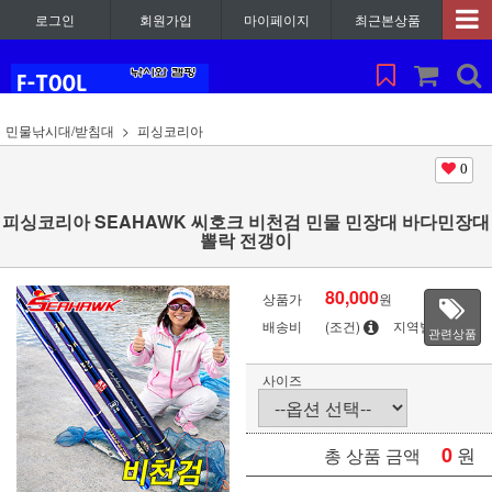
로그인
회원가입
마이페이지
최근본상품
민물낚시대/받침대
피싱코리아
0
피싱코리아 SEAHAWK 씨호크 비천검 민물 민장대 바다민장대
뽈락 전갱이
80,000
상품가
원
배송비
(조건)
지역별
관련상품
사이즈
0
원
총 상품 금액