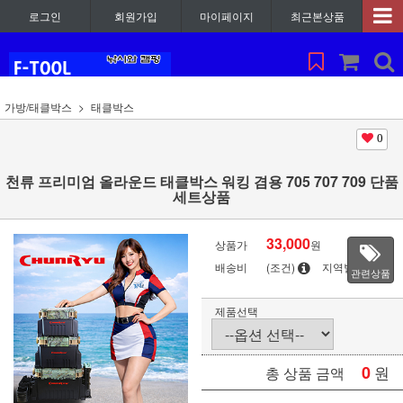
로그인
회원가입
마이페이지
최근본상품
가방/태클박스
태클박스
0
천류 프리미엄 올라운드 태클박스 워킹 겸용 705 707 709 단품
세트상품
33,000
상품가
원
배송비
(조건)
지역별
관련상품
제품선택
0
원
총 상품 금액