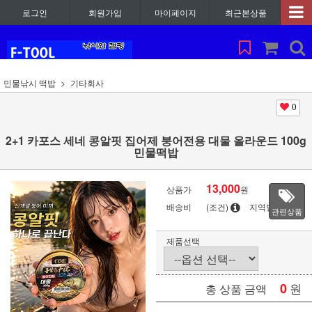
로그인
회원가입
마이페이지
최근본상품
민물낚시 떡밥
기타회사
0
2+1 카포스 세네 콩알핏 집어제 붕어전용 대물 올라운드 100g
민물떡밥
13,000
상품가
원
배송비
(조건)
지역별
관련상품
제품선택
0
원
총 상품 금액