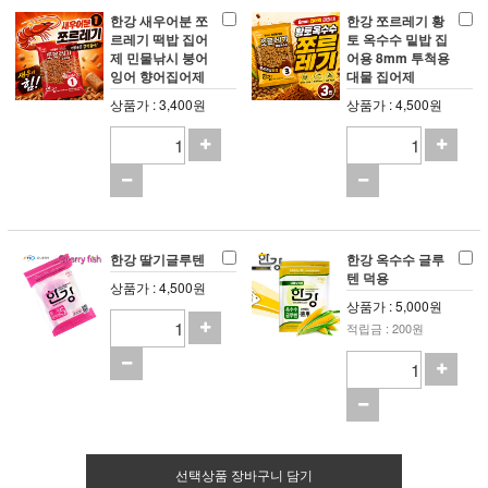
한강 새우어분 쪼
한강 쪼르레기 황
르레기 떡밥 집어
토 옥수수 밑밥 집
제 민물낚시 붕어
어용 8mm 투척용
잉어 향어집어제
대물 집어제
상품가 : 3,400원
상품가 : 4,500원
한강 딸기글루텐
한강 옥수수 글루
텐 덕용
상품가 : 4,500원
상품가 : 5,000원
적립금 : 200원
선택상품 장바구니 담기