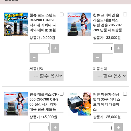
천류 로드 스탠드
천류 프리미엄 올
CR-280 CR-320
라운드 태클박스
낚시대 거치대 다
워킹 겸용 705 707
이와 메이호 호환
709 단품 세트상품
상품가 : 9,000원
상품가 : 33,000원
제품선택
제품선택
천류 태클박스 CR-
천류 마탄자 선상
500 CR-700 CR-9
멀티 35구 이너스
00 선상낚시 의자
토커 에기 태클박
대용 단품 세트품
스
상품가 : 45,000원
상품가 : 25,000원