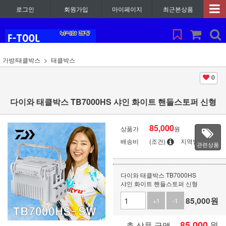
로그인
회원가입
마이페이지
최근본상품
가방/태클박스
태클박스
0
다이와 태클박스 TB7000HS 샤인 화이트 핸들스토퍼 신형
85,000
상품가
원
배송비
(조건)
지역별
관련상품
다이와 태클박스 TB7000HS
샤인 화이트 핸들스토퍼 신형
85,000
원
+1
-1
85,000
원
총 상품 금액