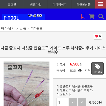
로그인
회원가입
마이페이지
최근본상품
바 다 낚 시
소 품
기타용품
0
다금 줄꼬지 낚싯줄 인출도구 가이드 스루 낚시줄끼우기 가이스
브러쉬
6,500
상품가
원
배송비
(조건)
지역별
관련상품
다금 줄꼬지 낚싯줄 인출도구
가이드 스루 낚시줄끼우기 가
이스 브러쉬
6,500
원
+1
-1