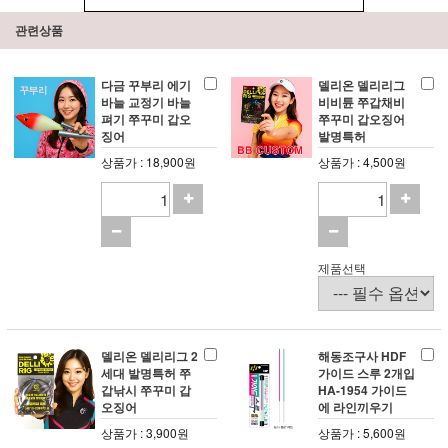
관련상품
다금 꾸부리 에기
델리온 델리리그
바늘 교정기 바늘
비비튠 쭈갑채비
펴기 쭈꾸미 갑오
쭈꾸미 갑오징어
징어
발명특허
상품가 : 18,900원
상품가 : 4,500원
제품선택
델리온 델리리그 2
해동조구사 HDF
세대 발명특허 쭈
가이드 스루 2개입
갑낚시 쭈꾸미 갑
HA-1954 가이드
오징어
에 라인끼우기
상품가 : 3,900원
상품가 : 5,600원