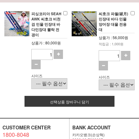
피싱코리아 SEAH
씨호크 파월(破月)
AWK 씨호크 비천
민장대 바다 민물
검 민물 민장대 바
양어장 대물 전용
다민장대 뽈락 전
대
갱이
상품가 : 56,000원
상품가 : 80,000원
적립금 : 1,000원
사이즈
사이즈
선택상품 장바구니 담기
CUSTOMER CENTER
BANK ACCOUNT
1800-8048
카카오뱅크(손상혁)