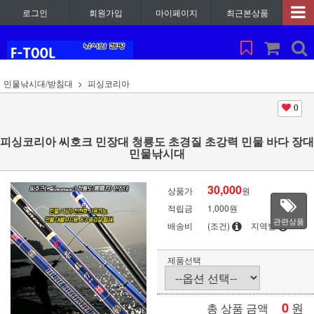
로그인
회원가입
마이페이지
최근본상품
민물낚시대/받침대
피싱코리아
0
피싱코리아 씨호크 민장대 청룡도 초경질 초강력 민물 바다 장대
민물낚시대
30,000
상품가
원
적립금
1,000원
관련상품
배송비
(조건)
지역별
제품선택
0
원
총 상품 금액