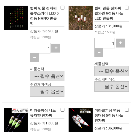
별찌 민물 전자찌
별찌 민물 전자찌
블루스카이 LED 5
펄와인 6점등 나노
점등 NANO 민물
LED 민물찌
찌
상품가 : 31,900원
상품가 : 25,900원
적립금 : 500원
적립금 : 500원
제품선택
제품선택
주간캐미색상
주간캐미색상
미라클피싱 나노
미라클피싱 명품
유자향 전자찌
장대용 5점등 나노
전자찌
상품가 : 31,500원
상품가 : 36,000원
적립금 : 500원