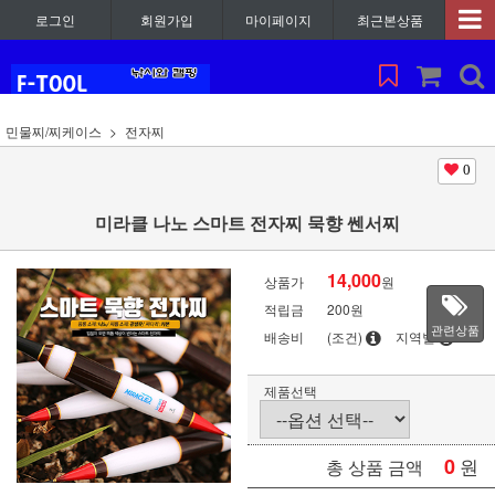
로그인
회원가입
마이페이지
최근본상품
민물찌/찌케이스
전자찌
0
미라클 나노 스마트 전자찌 묵향 쎈서찌
14,000
상품가
원
적립금
200원
관련상품
배송비
(조건)
지역별
제품선택
0
원
총 상품 금액