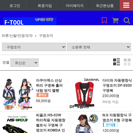
로그인
회원가입
마이페이지
최근본상품
의류/신발/안경/모자
구명조끼
정렬
아쿠아엑스 선상
다이와 자동팽창식
허리 구명복 흘러
구명조끼 DF-9200
내림 방지 멜빵
구명복
230,000원
59,000원
500원 적립
씨울프 HS-03W
N.S 자동팽창식 구
허리착용 자동팽창
명조끼 B형 구명복
벨트식 구명복 구
명조끼 KOMSA 인
120,000원