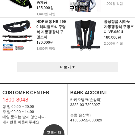
증제품
1,000원 적립
135,000원
1,000원 적립
HDF 해동 HB-199
윤성정품 시마노
0 허리밸트식 구명
자동팽창식 구명조
복 자동팽창식 구
끼 VF-050U
명조끼
180,000원
180,000원
2,000원 적립
1,000원 적립
더보기 ▼
CUSTOMER CENTER
BANK ACCOUNT
1800-8048
카카오뱅크(손상혁)
3333-03-7893027
평 일 09:00 ~ 20:00
-------------------
주 말 09:00 ~ 14:00
농협(손상혁)
메일 문의는 받지 않습니다.
415050-52-033329
게시판을 이용해주세요!
고객센터