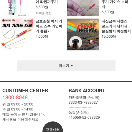
에 라인끼우기
우기 가이스 브러
쉬
5,600원
6,500원
100원 적립
금호조침 이지 가
대신금속 디캡스
이드 스루 라인빼
로드키퍼 낚시대
기 줄뽑기
분실방지 회전방지
4,000원
15,000원
더보기 ▼
CUSTOMER CENTER
BANK ACCOUNT
1800-8048
카카오뱅크(손상혁)
3333-03-7893027
평 일 09:00 ~ 20:00
-------------------
주 말 09:00 ~ 14:00
농협(손상혁)
메일 문의는 받지 않습니다.
415050-52-033329
게시판을 이용해주세요!
고객센터