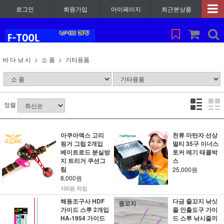
로그인
회원가입
마이페이지
최근본상품
바 다 낚 시
소 품
기타용품
정렬
아쿠아엑스 고리
천류 마탄자 선상
핑거 그립 2개입
멀티 35구 이너스
베이트로드 분실방
토커 에기 태클박
지 트리거 쿠션그
스
립
25,000원
8,000원
100원 적립
해동조구사 HDF
다금 줄꼬지 낚싯
가이드 스루 2개입
줄 인출도구 가이
HA-1954 가이드
드 스루 낚시줄끼